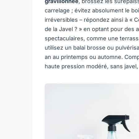
gravillonnée
, brossez les surépais
carrelage ; évitez absolument le b
irréversibles – répondez ainsi à «
C
de la Javel ?
» en optant pour des a
spectaculaires, comme une terrasse
utilisez un balai brosse ou pulvéris
an au printemps ou automne. Complé
haute pression modéré, sans javel,