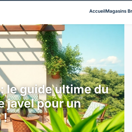
Accueil
Magasins Br
 : le guide ultime du
e javel pour un
 !