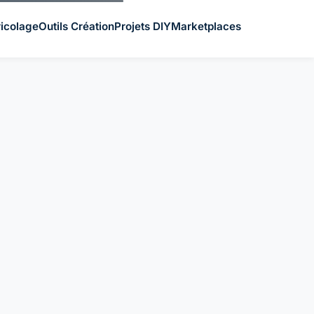
icolage
Outils Création
Projets DIY
Marketplaces