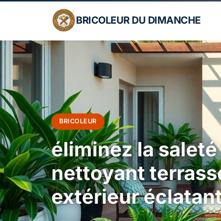
BRICOLEUR DU DIMANCHE
BRICOLEUR
éliminez la saleté
nettoyant terrass
extérieur éclatant