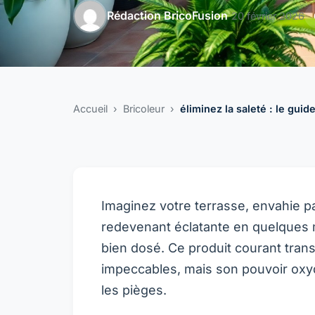
Rédaction BricoFusion
20 février 2026
Accueil
›
Bricoleur
›
éliminez la saleté : le guid
Imaginez votre terrasse, envahie p
redevenant éclatante en quelques
bien dosé. Ce produit courant tran
impeccables, mais son pouvoir oxyda
les pièges.