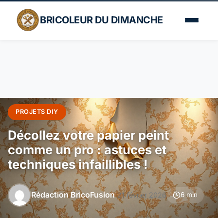
BRICOLEUR DU DIMANCHE
PROJETS DIY
Décollez votre papier peint
comme un pro : astuces et
techniques infaillibles !
Rédaction BricoFusion
21 février 2026
6 min