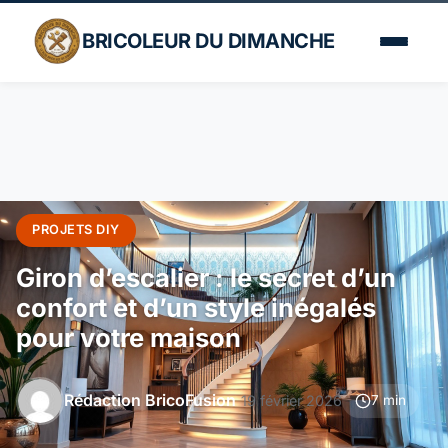
BRICOLEUR DU DIMANCHE
PROJETS DIY
Giron d’escalier : le secret d’un
confort et d’un style inégalés
pour votre maison
Rédaction BricoFusion
19 février 2026
7 min