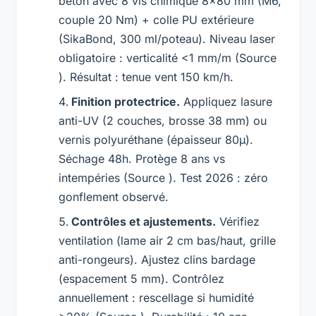
béton avec 8 vis chimique 8×80 mm (M6,
couple 20 Nm) + colle PU extérieure
(SikaBond, 300 ml/poteau). Niveau laser
obligatoire : verticalité <1 mm/m (Source
). Résultat : tenue vent 150 km/h.
Finition protectrice.
Appliquez lasure
anti-UV (2 couches, brosse 38 mm) ou
vernis polyuréthane (épaisseur 80µ).
Séchage 48h. Protège 8 ans vs
intempéries (Source ). Test 2026 : zéro
gonflement observé.
Contrôles et ajustements.
Vérifiez
ventilation (lame air 2 cm bas/haut, grille
anti-rongeurs). Ajustez clins bardage
(espacement 5 mm). Contrôlez
annuellement : rescellage si humidité