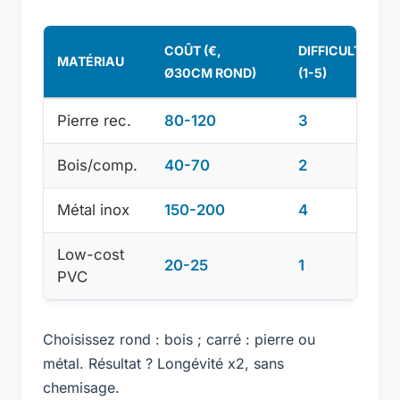
COÛT (€,
DIFFICULTÉ
MATÉRIAU
Ø30CM ROND)
(1-5)
Pierre rec.
80-120
3
Bois/comp.
40-70
2
Métal inox
150-200
4
Low-cost
20-25
1
PVC
Choisissez rond : bois ; carré : pierre ou
métal. Résultat ? Longévité x2, sans
chemisage.