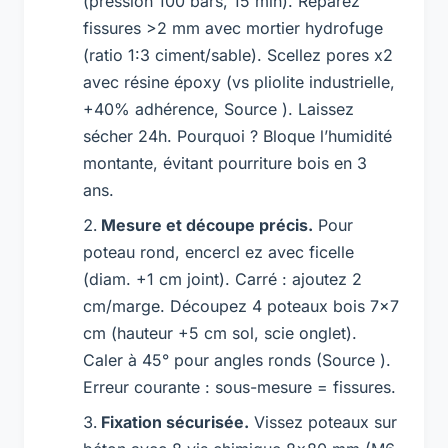
(pression 100 bars, 15 min). Réparez
fissures >2 mm avec mortier hydrofuge
(ratio 1:3 ciment/sable). Scellez pores x2
avec résine époxy (vs pliolite industrielle,
+40% adhérence, Source ). Laissez
sécher 24h. Pourquoi ? Bloque l’humidité
montante, évitant pourriture bois en 3
ans.
Mesure et découpe précis.
Pour
poteau rond, encercl ez avec ficelle
(diam. +1 cm joint). Carré : ajoutez 2
cm/marge. Découpez 4 poteaux bois 7×7
cm (hauteur +5 cm sol, scie onglet).
Caler à 45° pour angles ronds (Source ).
Erreur courante : sous-mesure = fissures.
Fixation sécurisée.
Vissez poteaux sur