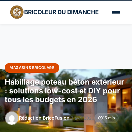
BRICOLEUR DU DIMANCHE
MAGASINS BRICOLAGE
Habillage poteau béton extérieur
: solutions low-cost et DIY pour
tous les budgets en 2026
Rédaction BricoFusion
7 avril 2026
15 min