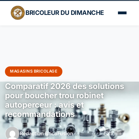
BRICOLEUR DU DIMANCHE
MAGASINS BRICOLAGE
Comparatif 2026 des solutions
pour boucher trou robinet
autoperceur : avis et
recommandations
Rédaction BricoFusion
8 avril 2026
19 min