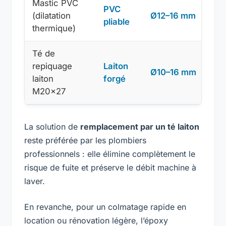
Mastic PVC
PVC
(dilatation
Ø12–16 mm
6–1
pliable
thermique)
Té de
repiquage
Laiton
Ø10–16 mm
15–
laiton
forgé
M20×27
La solution de
remplacement par un té laiton
reste préférée par les plombiers
professionnels : elle élimine complètement le
risque de fuite et préserve le débit machine à
laver.
En revanche, pour un colmatage rapide en
location ou rénovation légère, l’époxy