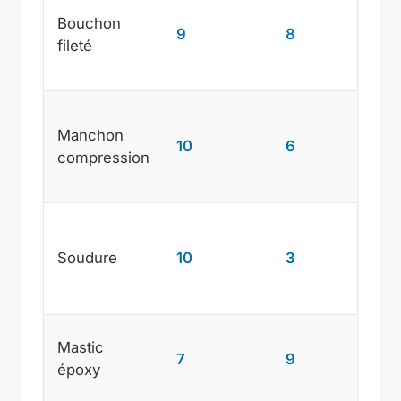
Bouchon
9
8
5-10
fileté
Manchon
15-
10
6
compression
25
Soudure
10
3
20+
Mastic
7
9
8-15
époxy