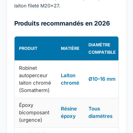
laiton fileté M20×27.
Produits recommandés en 2026
DIAMÈTRE
PRI
PRODUIT
MATIÈRE
COMPATIBLE
IND
Robinet
autoperceur
Laiton
Ø10–16 mm
12–
laiton chromé
chromé
(Somatherm)
Époxy
Résine
Tous
bicomposant
8–1
époxy
diamètres
(urgence)