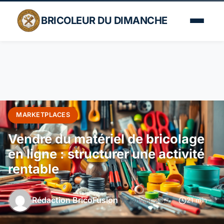
BRICOLEUR DU DIMANCHE
MARKETPLACES
Vendre du matériel de bricolage
en ligne : structurer une activité
rentable
Rédaction BricoFusion
16 janvier 2026
21 min