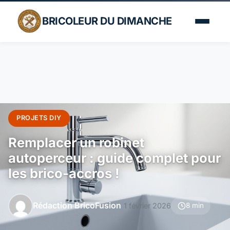
BRICOLEUR DU DIMANCHE
PROJETS DIY
Remplacer un robinet
autoperceur : guide complet pour
les brico-accros !
Rédaction BricoFusion
1 février 2026
8 min