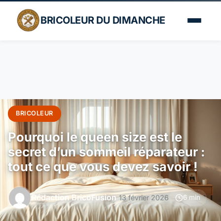
BRICOLEUR DU DIMANCHE
BRICOLEUR
Pourquoi le queen size est le
secret d’un sommeil réparateur :
tout ce que vous devez savoir !
Rédaction BricoFusion
13 février 2026
6 min