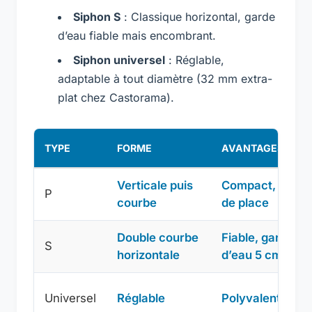
Siphon S
: Classique horizontal, garde
d’eau fiable mais encombrant.
Siphon universel
: Réglable,
adaptable à tout diamètre (32 mm extra-
plat chez Castorama).
TYPE
FORME
AVANTAGES
Verticale puis
Compact, gain
P
courbe
de place
Double courbe
Fiable, garde
S
horizontale
d’eau 5 cm min.
Universel
Réglable
Polyvalent