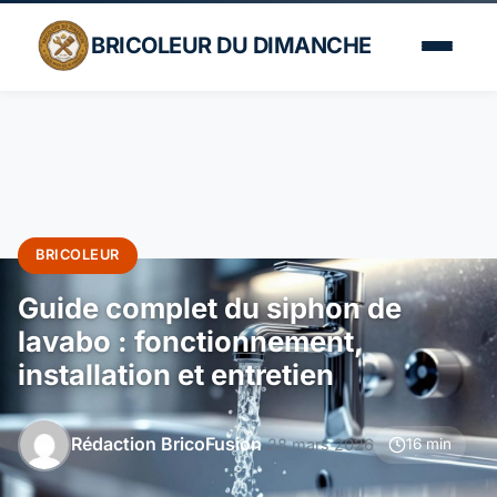
BRICOLEUR DU DIMANCHE
BRICOLEUR
Guide complet du siphon de
lavabo : fonctionnement,
installation et entretien
Rédaction BricoFusion
28 mars 2026
16 min