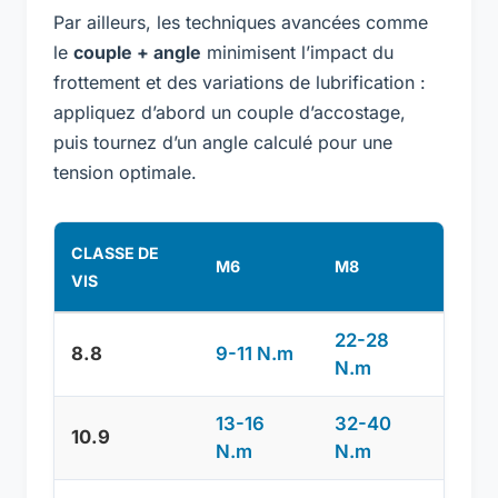
Par ailleurs, les techniques avancées comme
le
couple + angle
minimisent l’impact du
frottement et des variations de lubrification :
appliquez d’abord un couple d’accostage,
puis tournez d’un angle calculé pour une
tension optimale.
CLASSE DE
M6
M8
M10
VIS
22-28
8.8
9-11 N.m
45-
N.m
13-16
32-40
10.9
65-
N.m
N.m