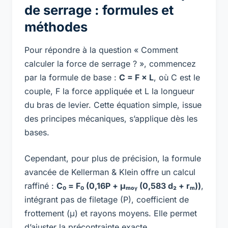
de serrage : formules et
méthodes
Pour répondre à la question «
Comment
calculer la force de serrage ?
», commencez
par la formule de base :
C = F × L
, où C est le
couple, F la force appliquée et L la longueur
du bras de levier. Cette équation simple, issue
des principes mécaniques, s’applique dès les
bases.
Cependant, pour plus de précision, la formule
avancée de Kellerman & Klein offre un calcul
raffiné :
C₀ = F₀ (0,16P + μₘₒᵧ (0,583 d₂ + rₘ))
,
intégrant pas de filetage (P), coefficient de
frottement (μ) et rayons moyens. Elle permet
d’ajuster la précontrainte exacte.