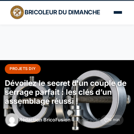
BRICOLEUR DU DIMANCHE
PROJETS DIY
Dévoilez le secret d’un couple de
serrage parfait : les clés d’un
assemblage réussi !
Rédaction BricoFusion
6 février 2026
6 min