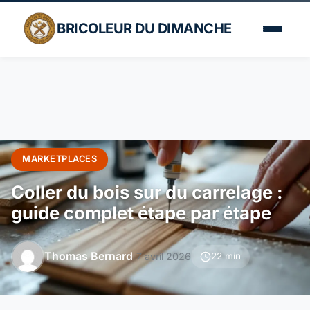
BRICOLEUR DU DIMANCHE
MARKETPLACES
Coller du bois sur du carrelage :
guide complet étape par étape
Thomas Bernard
7 avril 2026
22 min