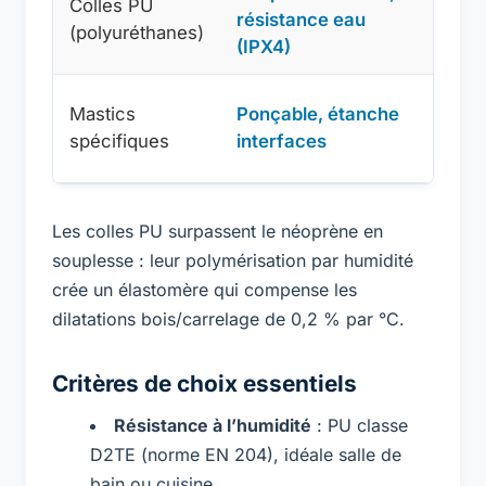
Colles PU
résistance eau
temps
(polyuréthanes)
(IPX4)
20 mi
Moin
Mastics
Ponçable, étanche
adhér
spécifiques
interfaces
massi
Les colles PU surpassent le néoprène en
souplesse : leur polymérisation par humidité
crée un élastomère qui compense les
dilatations bois/carrelage de 0,2 % par °C.
Critères de choix essentiels
Résistance à l’humidité
: PU classe
D2TE (norme EN 204), idéale salle de
bain ou cuisine.