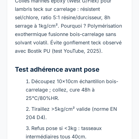
Colles marines époxy (West G/Flex) pour
lambris teck sur carrelage : résistent
sel/chlore, ratio 5:1 résine/durcisseur, 8h
serrage à 1kg/cm². Pourquoi ? Polymérisation
exothermique fusionne bois-carrelage sans
solvant volatil. Évite gonflement teck observé
avec Bostik PU (test YouTube, 2025).
Test adhérence avant pose
Découpez 10x10cm échantillon bois-
carrelage ; collez, cure 48h à
25°C/80%HR.
Tiraillez >5kg/cm² valide (norme EN
204 D4).
Refus pose si <3kg : tasseaux
intermédiaires tous 40cm.