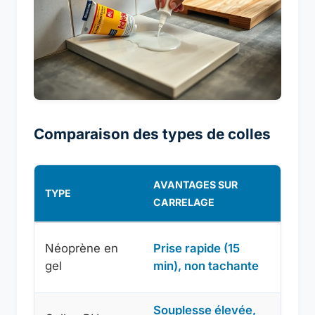
Comparaison des types de colles
AVANTAGES SUR
TYPE
INCO
CARRELAGE
Moins
Néoprène en
Prise rapide (15
sensi
gel
min), non tachante
humid
Souplesse élevée,
Odora