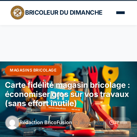
BRICOLEUR DU DIMANCHE
MAGASINS BRICOLAGE
Carte fidélité magasin bricolage :
économiser gros sur vos travaux
(sans effort inutile)
Rédaction BricoFusion
12 janvier 2026
27 min