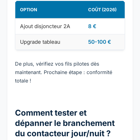
OPTION
COÛT (2026)
CON
Ajout disjoncteur 2A
8 €
Oui
Upgrade tableau
50-100 €
Re
De plus, vérifiez vos fils pilotes dès
maintenant. Prochaine étape : conformité
totale !
Comment tester et
dépanner le branchement
du contacteur jour/nuit ?