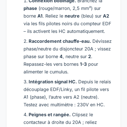
Connexion bobinage.
Branchez la
phase
(rouge/marron, 2,5 mm²) sur
borne
A1
. Reliez le
neutre
(bleu) sur
A2
via les fils pilotes noirs du compteur EDF
– ils activent les HC automatiquement.
Raccordement chauffe-eau.
Dévissez
phase/neutre du disjoncteur 20A ; vissez
phase sur borne
4
, neutre sur
2
.
Repassez-les vers bornes
1-3
pour
alimenter le cumulus.
Intégration signal HC.
Depuis le relais
découplage EDF/Linky, un fil pilote vers
A1 (phase), l’autre vers A2 (neutre).
Testez avec multimètre : 230V en HC.
Peignes et rangée.
Clipsez le
contacteur à droite du 20A ; reliez