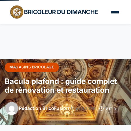
BRICOLEUR DU DIMANCHE
MAGASINS BRICOLAGE
Bacula plafond : guide complet
de rénovation et restauration
Rédaction BricoFusion
17 avril 2026
16 min